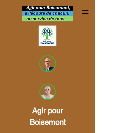
Notre programme
Agir pour
Boisemont
L'équipe de "Agir pour
Boisemont" a des propositions