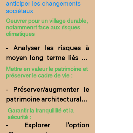
anticiper les changements
sociétaux
Oeuvrer pour un village durable,
notammenrt face aux risques
climatiques
- Analyser les risques à 
moyen long terme liés au 
changement climatique

Mettre en valeur le patrimoine et
préserver le cadre de vie :
- Engager sans délai les 
actions face à ces risques

- Préserver/augmenter le 
- Encourager les citoyens à 
patrimoine architectural et 
mener les actions de 
écologique du village 
Garantir la tranquillité et la
réduction de ces risques

sécurité :
(exemple : créer des 
- Explorer l’option 
- Explorer les options de 
jardins/vergers 