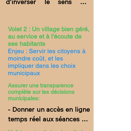
d’inverser le sens de 
développement 
communaux,  ...)

circulation Grande rue et 
d’autonomie énergétique 
- Mener des actions 
rue Maurice Fouquet, pour 
du village

pédagogiques et échanges 
Volet 2 : Un village bien géré,
plus de sécurité pour tous

- Travailler pour 
avec les citoyens en lien 
au service et à l'écoute de
- Poursuivre / renforcer la 
augmenter la part de 
avec le patrimoine

ses habitants
collaboration avec les 
produits bio/locaux à la 
Enjeu : Servir les citoyens à
- Développer 
moindre coût, et les
forces de police

cantine scolaire
l’attractivité/visibilité du 
impliquer dans les choix
- Systématiser les 
château (location en un 
municipaux
inspections de sécurité 
clic, …)
Assurer une transparence
des actifs municipaux 
complète sur les décisions
(crèche, ...)

municipales:
- Aménager l’espace public 
- Donner un accès en ligne 
pour permettre à chacun 
temps réel aux séances du 
de circuler en toute 
conseil municipal et 