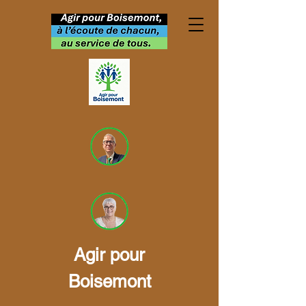
"Newcomers club" :
bienvenue aux nouveaux
Agir pour
Boisemontais
Boisemont