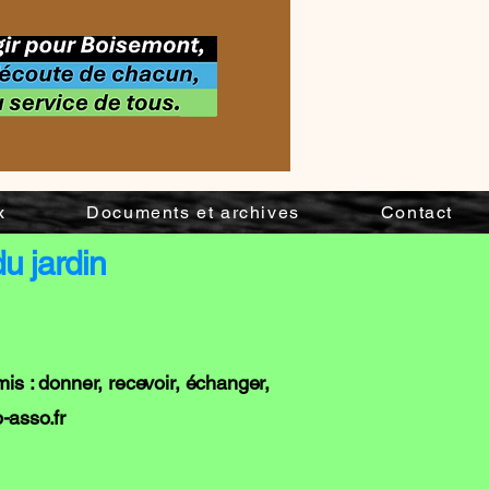
x
Documents et archives
Contact
u jardin
is : donner, recevoir, échanger,
asso.fr