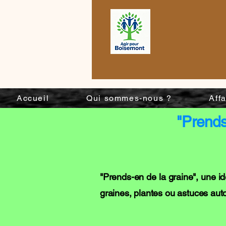
Accueil
Qui sommes-nous ?
Aff
"Prends
"Prends-en de la graine", une i
graines, plantes ou astuces aut