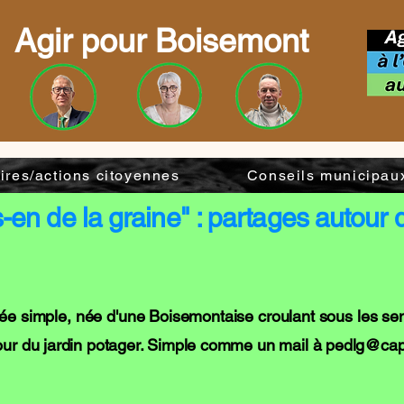
Agir pour Boisemont
aires/actions citoyennes
Conseils municipau
-en de la graine" : partages autour d
dée simple, née d'une Boisemontaise croulant sous les sem
our du jardin potager. Simple comme un mail à
pedlg@cap-