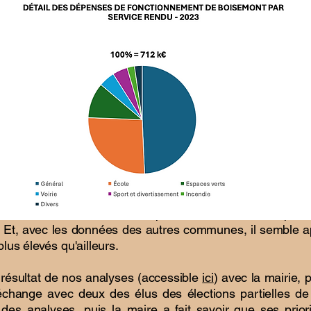
lculer des coûts unitaires pour certains services publi
. Et, avec les données des autres communes​, il semble a
lus élevés qu'ailleurs.
résultat de nos analyses (accessible
ici
) avec la mairie, 
hange avec deux des élus des élections partielles de 
des analyses, puis la maire a fait savoir que ses priori