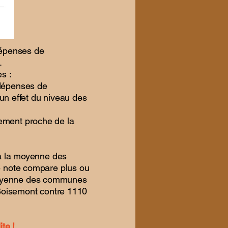
dépenses de
​
es :
 dépenses de
n effet du niveau des
nement proche de la
t à la moyenne des
te note compare plus ou
 moyenne des communes
à Boisemont contre 1110
te !