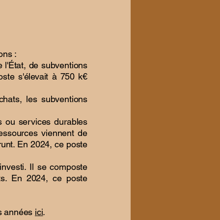
ons :
 l'État, de subventions
oste s'élevait à 750 k€
chats, les subventions
s ou services durables
ressources viennent de
runt. En 2024, ce poste
investi. Il se composte
ts. En 2024, ce poste
es années
ici
.