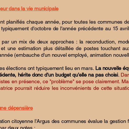
eur dans la vie municipale
ont planifiés chaque année, pour toutes les communes de
 typiquement d'octobre de l'année précédente au 15 avril
par un mix de deux approches : la reconduction, modulé
 et une estimation plus détaillée de postes touchant a
 l'année (embauche d'un nouvel employé, animation nouvelle,
es élections ont typiquement lieu en mars.
La nouvelle équ
édente, hérite donc d'un budget qu'elle na pas choisi
.
Dan
istes en présence, ce "problème" se pose clairement. Ma
patrice pourrait réduire les inconvénients de cette situat
ne dépensière
ation citoyenne l'Argus des communes évalue la gestion f
ar deux notes :